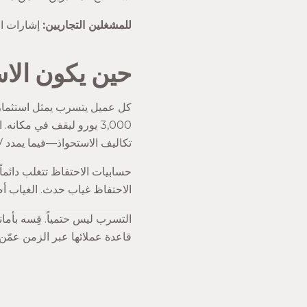
للمشغلين التجاريين:
إشارات الإنذار المبكر B2B: تراجع ح
حين يكون الاس
تكاليف الاستحواذ—فيما يمدد LTV كل العملاء الحاليين.
حسابيات الاحتفاظ تتغلب دائماً 
الاحتفاظ غياب حدث. الغياب أ
التسرب ليس حتمياً. قِسه بأمان
قاعدة عملائها عبر الزمن عمّن 