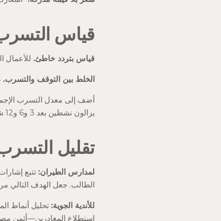
قياس التسرب 
قياس بتردد خاطئ.
للأعمال ال
الخلط بين التوقف والتسرب.
ط
أضف إلى معدل التسرب الإجم
يزالون نشطين بعد 3 و6 و12 شهراً؟
تقليل التسرب 
لمدارس الطيران:
الطالب. جعل الهدف التالي مرئياً
للأندية الجوية:
تحليل أنماط الم
استطلاع المغادرين—أثمن مصدر