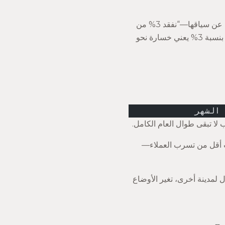
التسرب هو معدل توقف العملاء عن التعامل معك. إنه أحد تلك المقاييس التي تبدو قابلة للإدارة بمعزل عن سياقها—“نفقد 3% من
الأعضاء شهرياً، ليس بالأمر السيئ”—لكنها تتراكم عبر الزمن لتصبح شيئاً مدمراً. معدل تسرب شهري بنسبة 3% يعني خسارة نحو
 الشهر
ات أقل من تسرب العملاء—
ل لمدينة أخرى، تغير الأوضاع