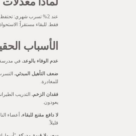
لماذا معدلات 
عند 2% تسرب شهري: تحتفظ بـ
فقط. للبقاء مستقراً: الاستحواذ يحتاج نمواً بـ85%. عند 8%: تحتفظ بأقل من 7
الأسباب الحق
عدم الوفاء بالوعد.
في مدرسة ط
ضعف التأهيل المبدئي.
للمغادرة.
فقدان الزخم.
التدريب الطيران
يعودون.
لا دافع مقنع للبقاء.
أعضاء النا
قليلاً.
سعر بلا قيمة مدركة.
“أسعارك م