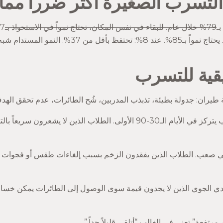
التسرب الصغيرة أكثر ضرراً مما 
79% خلال عام. للبقاء في نفس المكان، تحتاج نمواً في الاستحواذ بـ
3%. النمو المستدام شبه مستحيل.
يقية للتسرب
يران: جدولة بطيئة، تذبذب المدربين، شُح الطائرات، عدم تحقق الهد
التسرب يتركز في الأيام الـ30-90 الأولى. الطلاب الذين لا يشع
ي صعب. الطلاب الذين يفقدون الزخم بسبب إلغاءات طقس أو فجوات جدو
دي الجوي الذين لا يجدون قيمة سوى الوصول إلى الطائرات يمكن خسار
رتفعة” تعني في الغالب “أتلقى قليلاً جداً.”