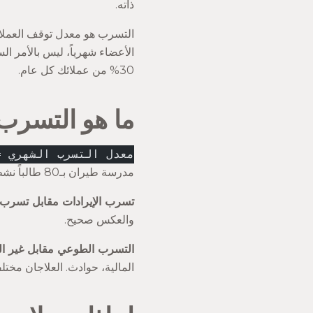
ذاته.
30% من عملائك كل عام.
ما هو التسرب
معدل التسرب الشهري =
مدرسة طيران بـ80 طالباً نشطاً في بداية يناير تفقد 4: التسرب = 5%. سنوياً: ~46% من قاعدة الطلاب لا تبقى طوال العام الكامل.
تسرب الإيرادات مقابل تسرب ا
والعكس صحيح.
التسرب الطوعي مقابل غير ا
المالية، حوادث. العلاجان مختلف