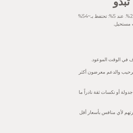
تبدو
27%. عند 5%: تحتفظ بـ~54%
ف في الوقت الموعود.
رون سريعاً بالترحيب والدعم معرضون أكثر
لة أو نكسات ثقة نادراً ما
تهم لأي منافس بأسعار أقل