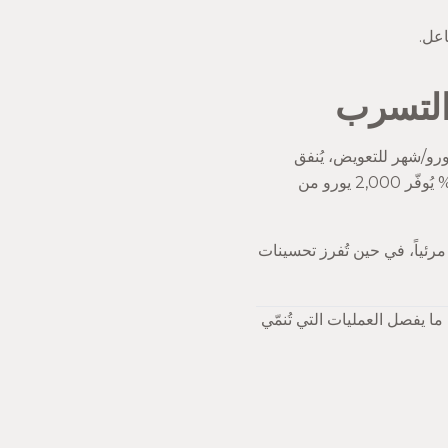
 التسرب
 يتسرب يمثل استثماراً ضائعاً في الاستحواذ. إذا كان نشاط تجاري بتسرب 5% يُنفق 3,000 يورو/شهر للتعويض، يُنفق
3,000 يورو ليقف في مكانه. استثمار 1,000 يورو في تحسينات الاحتفاظ التي تخفض التسرب إلى 2% يُوفّر 2,000 يورو من
 مرئياً، في حين تُفرز تحسينات
ا يفصل العمليات التي تُنمّي