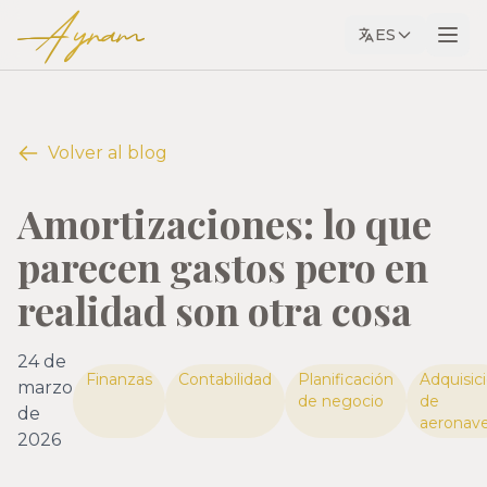
Ayram
ES
Volver al blog
Amortizaciones: lo que
parecen gastos pero en
realidad son otra cosa
24 de
Finanzas
Contabilidad
Planificación
Adquisic
marzo
de negocio
de
de
aeronav
2026