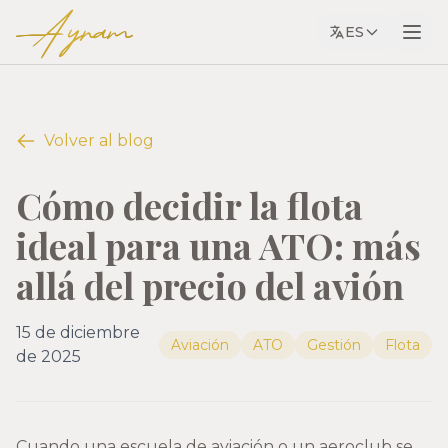
Ayram
ES
Volver al blog
Cómo decidir la flota
ideal para una ATO: más
allá del precio del avión
15 de diciembre
Aviación
ATO
Gestión
Flota
de 2025
Cuando una escuela de aviación o un aeroclub se