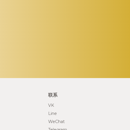
联系
VK
Line
WeChat
Telegram