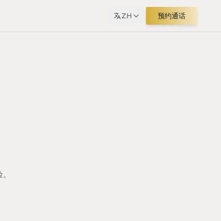
ZH
预约通话
验。