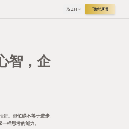
ZH
预约通话
心智，企
推进。但
忙碌不等于进步
。
家一样思考的能力
。