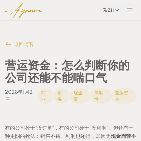
Ayram
ZH
返回博客
营运资金：怎么判断你的
公司还能不能喘口气
2026年1月2
商
财
现金
流动
营运资
业
务
流
性
金
日
有的公司死于“没订单”，有的公司死于“没利润”。但还有一
种更阴的死法：销售不错、利润也还行，却因为
现金周转不