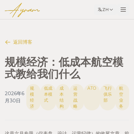
Ayram
ZH
返回博客
规模经济：低成本航空模
式教给我们什么
规
低成
成
运
ATO
飞行
航
2026年6
模
本模
本
营
俱乐
空
经
式
结
战
部
业
月30日
济
构
略
务
这是六月专题（仪表盘、设计、运营纪律）的收尾文章。前