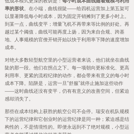
低成本模式更深的教训是：
每小时成本曲线随着规模与利用
率的形状
。在小端，曲线很陡——给四机运营加上第五架可
以显著降低每小时成本，因为固定开销摊到了更多小时上。
到某一点，曲线变平；增量飞机不再带来等比例的好处。再
越过某个阈值，曲线可能再度上扬，因为来自合规、跨基
地、人事规模的官僚开销开始以快于利用率下降的速度增加
成本。
对绝大多数轻型航空里的小型运营者来说，他们就坐在曲线
陡的那一段。他们在拐点之下。每一项朝向更标准化、更高
利用率、更紧的流程纪律的动作，都会带来有意义的每小时
成本下降。陷阱是，运营一旦”舒服”就停止施加这些动作
——这时曲线还没有变平，仍有有意义的改善空间，但紧迫
感却消失了。
那些在成本结构上获胜的航空公司不会停。瑞安在机队规模
下的运营纪律和它创业时的运营纪律是同一种；紧迫感是结
构性的，不是情境性的。即便永远到不了绝对规模，小型运