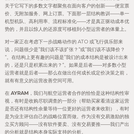
关于它写下的多数文字都聚焦在面向客户的创新——便宜票
价、无附加服务、网上订票。下面那一层结构教训——单一
机型机队、高利用率、流程标准化——才是真正驱动成本优
势的，并且以惊人的还原度可移植到小型运营者的体量上。
对一家正在考虑下一步战略动作的 ATO 或飞行俱乐部来
说，问题很少是”我们该不该扩张？“或”我们该不该降价？
“。在结构上更有趣的问题是”我们的成本结构是被设计出来
的，还是只是积累出来的？“。如果是后者——对多数小型
运营者就是后者——那么在做出任何成长或定价决策之前，
就有有意义的运营改善空间可用。
在
AYRAM
，我们与航空运营者合作的恰恰是这种结构性审
视，有时是收购尽职调查的一部分（帮助买家看清这家运营
是否还有结构性余量等待一位更好的运营者来收割），有时
是为业主评估自己的战略位置而做。作为没有交易激励的独
立买方顾问——没有软件要卖、没有交易要推——我们产出
的分析就是结构本身实际支持的分析。