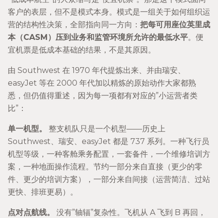
客户的表层，但不是模式本身。模式是一组关于如何组织运
营的结构性决策，全部指向同一方向：
把每可用座位英里成
本（CASM）压到业务和监管环境所允许的最低水平
。便
宜机票是低成本基础的结果，不是其原因。
由 Southwest 在 1970 年代提炼出来、并由瑞安、
easyJet 等在 2000 年代加以精炼的原始动作大家都熟
悉，但仍值得重述，因为每一项都有对应的”小运营者类
比”：
单一机型。
整支机队只是一个机型——历史上
Southwest、瑞安、easyJet 都是 737 系列。一种飞行员
机型等级，一种客舱乘务配置，一套备件，一个维修培训方
案，一种地面操作流程。节约一部分来自直接（更少的零
件、更少的培训方案），一部分来自间接（运营简洁、过站
更快、排班更易）。
点对点航线。
没有”轴辐”复杂性。飞机从 A 飞到 B 再回，