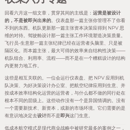
回看六月这一组文章，贯穿其间的主线是：
运营是被设计
的，不是被即兴出来的
。仪表盘那一篇主张你管理不了你看
不到的东西。机队更新那一篇主张资本决策应得到 NPV 思
维的对待。驾驶舱设计那一篇主张工作环境塑造决策质量。
飞行员-生意那一篇主张纪律已经在运营者头脑里、只是被
隔区化。而本篇主张，最大可得的效率来自结构性决策——
机队组合、利用率、流程——而不是在一个糟糕设计的结构
内更努力地工作。
这些是相互关联的。一位会运行仪表盘、把 NPV 应用到机
队决策、为好决策设计办公室、把航空纪律应用到生意、并
按成本效率结构化运营的运营者，与什么都不做的同行处在
根本不同的层级上。这些动作没有一个是异国情调的。没有
一个需要新技术、新资本，或新的市场环境。它们需要的是
有意识地决定去
设计
而不是
即兴
这门生意。
低成本航空模式是现代商业战略中被研究最多的案例之一，