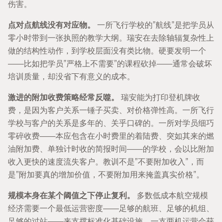
伤害。
点对点航线没有对应物。
一所飞行学校的”航线”是把学员从
零小时带到一张执照的教学大纲。瑞安在去除轴辐复杂性上
做的结构性动作，到学校层面没有类比物。硬要发明一个
——比如把学员”严格上不需要”的课程砍掉——通常会破坏
培训质量，却没省下有意义的成本。
激进的附加收费策略经常反噬。
瑞安能为打印登机牌收
费，是因为客户关系一锤子买卖、对价格弹性高。一所飞行
学校与客户的关系是多年的、关乎口碑的。一所对学员细巧
零碎收费——本应包含在小时费里的着陆费、突如其来的燃
油附加费、单独计时收的简报时间——的学校，会以比附加
收入更快的速度流失客户。教训不是”不要附加收入”，而
是”附加要真的增加价值，不要附加用来掩盖真实价格”。
规模本身在某个阈值之下停止复利。
多数低成本航空规模
经济需要一个最低运营密度——足够的航班、足够的机组、
足够的过站——来支撑标准化基础设施。一支两机运营会获