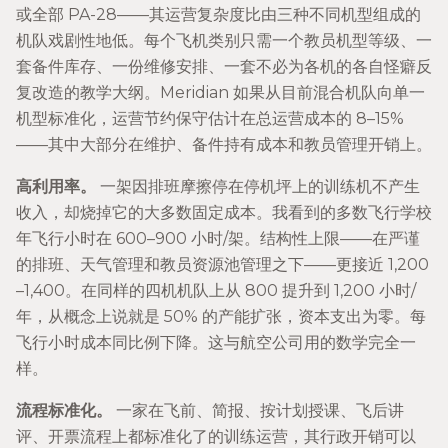
或全部 PA-28——其运营复杂度比由三种不同机型组成的
机队戏剧性地低。每个飞机类别只需一个教员机型等级、一
套备件库存、一份维修安排、一套不必为各机的各自怪癖反
复改造的教学大纲。Meridian 如果从目前混合机队向单一
机型标准化，运营节约保守估计在总运营成本的 8–15%
——其中大部分在维护、备件持有成本和教员管理开销上。
高利用率。
一架因排班摩擦停在停机坪上的训练机不产生
收入，却烧掉它的大多数固定成本。我看到的多数飞行学校
年飞行小时在 600–900 小时/架。结构性上限——在严谨
的排班、天气管理和教员资源池管理之下——更接近 1,200
–1,400。在同样的四机机队上从 800 提升到 1,200 小时/
年，从概念上说就是 50% 的产能扩张，资本支出为零。每
飞行小时成本同比例下降。这与航空公司用的数学完全一
样。
流程标准化。
一家在飞前、简报、按计划授课、飞后讲
评、开票流程上都标准化了的训练运营，其行政开销可以