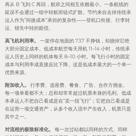
再从 B 飞到 C 再回，航班之间相互依赖最小。一条航线的
延误不会通过一组中转航班链式扩散。节约来自去掉传统承
运人作为”间接成本”承担的复杂性——登机口衔接、行李转
运、错失中转的赔偿。
高飞机利用率。
一架停在地面的 737 不挣钱，却烧掉它绝
大部分固定成本。低成本航空每天用机 11–14 小时，传统承
运人历史上同样的机体每天 8–10 小时。每飞行小时的固定
成本与利用率成直接反比下降。这是低成本最大的一个单一
优势来源。
附加收入。
行李费、选座费、餐食、广告、合作方佣金。
每一项单看都不大；总和却常常超过机票本身的毛利。低成
本承运人不把自己看成是在”卖一段飞行”；它把自己看成是
在运营一项交通资产，从多个收入流中产生收入，机票只是
其中之一。
对流程的极致标准化。
每一次过站都以同样的方式、同样