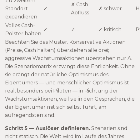
Zu zweitem
✗ Cash-
Standort
✓
✗ schwer
H
Abfluss
expandieren
Volles Cash-
✓
✓
✓ kritisch
P
Polster halten
Beachten Sie das Muster. Konservative Aktionen
(Preise, Cash halten) überstehen alle drei;
aggressive Wachstumsaktionen überstehen nur A.
Die Szenariomatrix erzwingt diese Ehrlichkeit. Ohne
sie drängt der natürliche Optimismus des
Eigentümers — und menschlicher Optimismus ist
real, besonders bei Piloten — in Richtung der
Wachstumsaktionen, weil sie in den Gesprächen, die
der Eigentümer mit sich selbst führt, am
aufregendsten sind.
Schritt 5 — Auslöser definieren.
Szenarien sind
nicht statisch. Die Welt wird im Laufe des Jahres