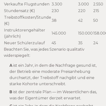
Verkaufte Flugstunden
3.300
3.000
2.550
Stundensatz (€)
230
220
215
Treibstoffkosten/Stunde
38
42
50
(€)
Instruktorengehälter
145.000
150.000
158.00
(jährlich)
Neuer Schülerzulauf
45
35
24
Beachten Sie, was jedes Szenario qualitativ
widerspiegelt:
A
ist ein Jahr, in dem die Nachfrage gesund ist,
der Betrieb eine moderate Preisanhebung
durchsetzt, der Treibstoff nachgibt und eine
starke Kohorte unterschreibt.
B
ist der zentrale Plan — im Wesentlichen das,
was der Eigentümer derzeit erwartet.