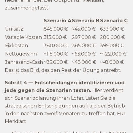
nebeneinander. Der Output für Meridian,
zusammengefasst:
Szenario A
Szenario B
Szenario C
Umsatz
845.000 €
745.000 €
633.000 €
Variable Kosten
313.000 €
297.000 €
280.000 €
Fixkosten
380.000 €
385.000 €
395.000 €
Nettogewinn
~115.000 €
~63.000 €
~–22.000 €
Jahresend-Cash
~85.000 €
~48.000 €
~–8.000 €
Das ist das Bild, das den Rest der Übung antreibt.
Schritt 4 — Entscheidungen identifizieren und
jede gegen die Szenarien testen.
Hier verdient
sich Szenarioplanung ihren Lohn. Listen Sie die
strategischen Entscheidungen auf, die der Betrieb
in den nächsten zwölf Monaten zu treffen hat. Für
Meridian: