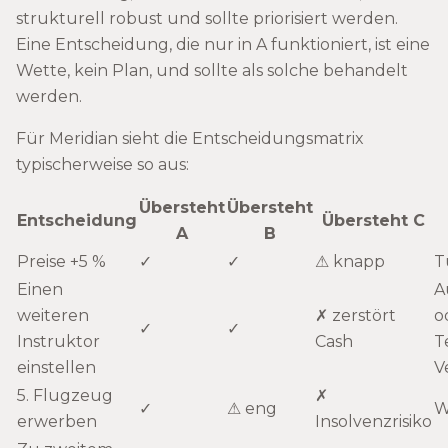
strukturell robust und sollte priorisiert werden.
Eine Entscheidung, die nur in A funktioniert, ist eine
Wette, kein Plan, und sollte als solche behandelt
werden.
Für Meridian sieht die Entscheidungsmatrix
typischerweise so aus:
Übersteht
Übersteht
Entscheidung
Übersteht C
A
B
Preise +5 %
✓
✓
⚠ knapp
T
Einen
A
weiteren
✗ zerstört
o
✓
✓
Instruktor
Cash
Te
einstellen
V
5. Flugzeug
✗
✓
⚠ eng
W
erwerben
Insolvenzrisiko